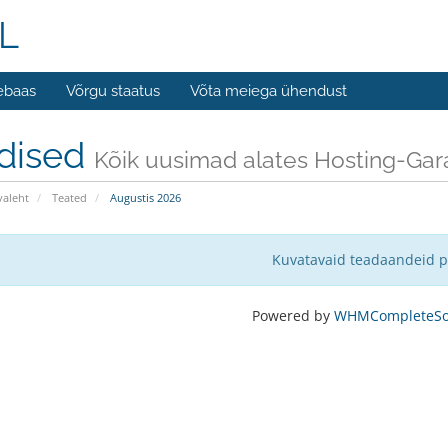
L
ebaas
Võrgu staatus
Võta meiega ühendust
dised
Kõik uusimad alates Hosting-Ga
valeht
Teated
Augustis 2026
Kuvatavaid teadaandeid p
Powered by
WHMCompleteSol