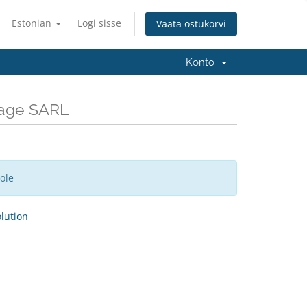
Estonian
Logi sisse
Vaata ostukorvi
Konto
rage SARL
ole
ution