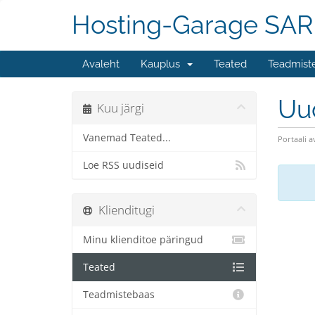
Hosting-Garage SAR
Avaleht
Kauplus
Teated
Teadmist
Uu
Kuu järgi
Vanemad Teated...
Portaali a
Loe RSS uudiseid
Klienditugi
Minu klienditoe päringud
Teated
Teadmistebaas