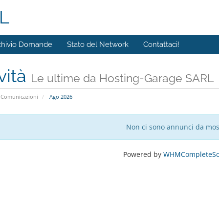
L
chivio Domande
Stato del Network
Contattaci!
vità
Le ultime da Hosting-Garage SARL
Comunicazioni
Ago 2026
Non ci sono annunci da mos
Powered by
WHMCompleteSol