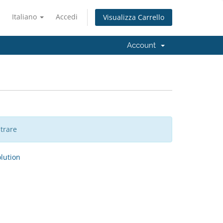
Italiano
Accedi
Visualizza Carrello
Account
trare
ution