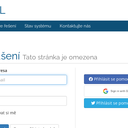
L
e řešení
Stav systému
Kontaktujte nás
ášení
Tato stránka je omezena
resa
Přihlásit se pomo
Sign in with 
Přihlásit se pom
at si mě