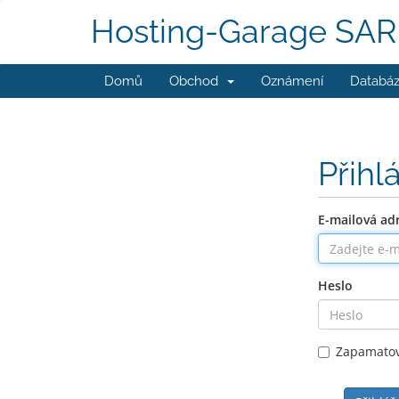
Hosting-Garage SAR
Domů
Obchod
Oznámení
Databáz
Přihl
E-mailová ad
Heslo
Zapamatov