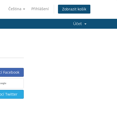
Čeština
Přihlášení
Zobrazit košík
Účet
cí Facebook
Google
ocí Twitter